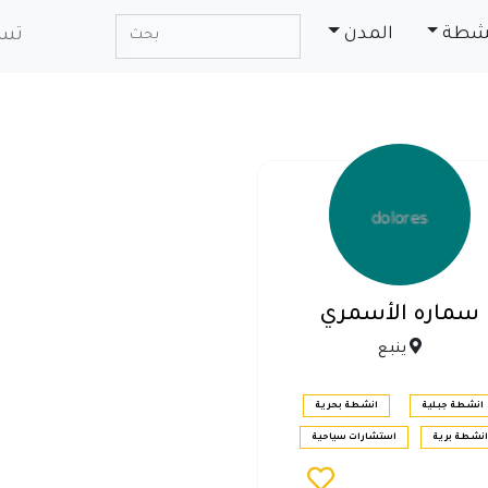
نشطة
المدن
تسج
سماره الأسمري
ينبع
انشطة جبلية
انشطة بحرية
انشطة برية
استشارات سياحية