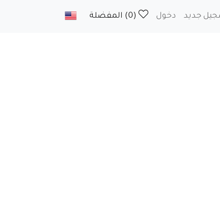
يل جديد
دخول
(0) المفضلة