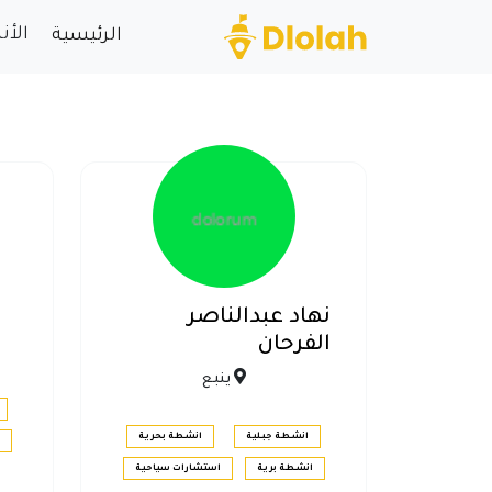
الأ
الرئيسية
نهاد عبدالناصر
الفرحان
ينبع
انشطة جبلية
انشطة بحرية
انشطة برية
استشارات سياحية